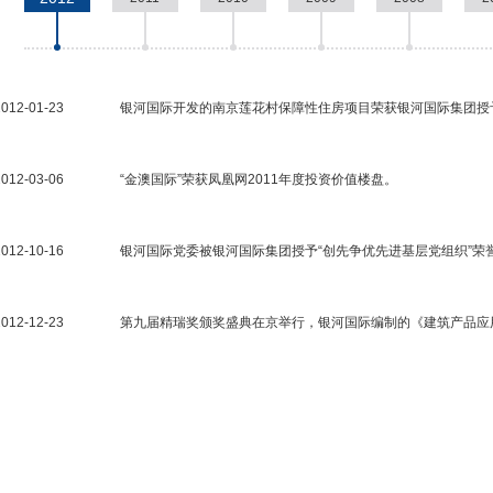
2012-01-23
银河国际开发的南京莲花村保障性住房项目荣获银河国际集团授予的
2012-03-06
“金澳国际”荣获凤凰网2011年度投资价值楼盘。
2012-10-16
银河国际党委被银河国际集团授予“创先争优先进基层党组织”荣
2012-12-23
第九届精瑞奖颁奖盛典在京举行，银河国际编制的《建筑产品应用技