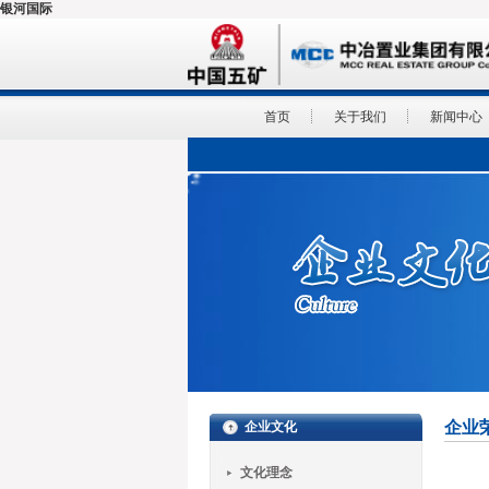
银河国际
首页
关于我们
新闻中心
企业
企业文化
文化理念